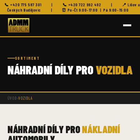
📞
+420 775 587 301
|
📞
+420 722 992 492
|
📍 Lišov u
Českých Budějovic
|
⏰ Po–Čt 9:00–17:00 | Pá 9:00–15:00
SORTIMENT
NÁHRADNÍ DÍLY PRO
VOZIDLA
ÚVOD
›
VOZIDLA
NÁHRADNÍ DÍLY PRO
NÁKLADNÍ
AUTOMOBILY