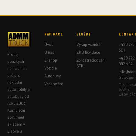
NAVIGACE
SLUŽBY
KONTAK
Úvod
Výkup vozidel
+420 775 
301
O nás
EKO likvidace
Prodej
+420 722
E-shop
Zprostředkování
použitých
992 492
STK
Vozidla
náhradních
info@ad
dílů pro
Autobusy
truck.co
nákladní
Vrakoviště
Miletínská
automobily a
376/19
Lišov, 373
autobusy od
roku 2003.
Kompletní
sortiment
skladem v
Lišově u