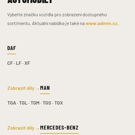
Vyberte značku vozidla pro zobrazení dostupného
sortimentu. Aktuální nabídka je také na
www.admm.cz
.
DAF
CF · LF · XF
MAN
Zobrazit díly →
TGA · TGL · TGM · TGS · TGX
MERCEDES-BENZ
Zobrazit díly →